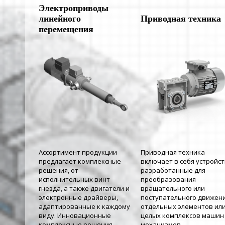
Электроприводы
линейного
Приводная техника
перемещения
Ассортимент продукции
Приводная техника
предлагает комплексные
включает в себя устройст
решения, от
разработанные для
исполнительных винт
преобразования
гнезда, а также двигатели и
вращательного или
электронные драйверы,
поступательного движен
адаптированные к каждому
отдельных элементов ил
виду. Инновационные
целых комплексов машин
комплексные решения.
механизмов.