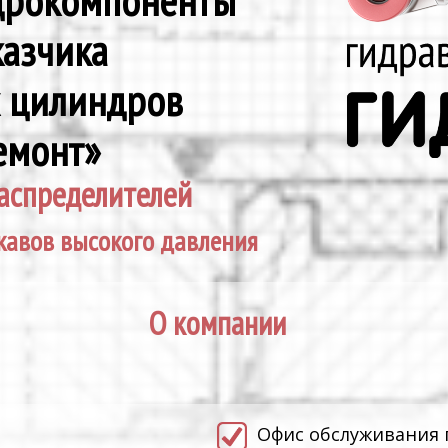
идрокомпоненты
казчика
х цилиндров
емонт»
аспределителей
кавов высокого давления
О компании
.
Офис обслуживания 