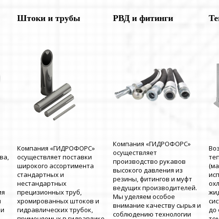
Штоки и трубы
РВД и фитинги
Те
Компания «ГИДРОФОРС»
Компания «ГИДРОФОРС»
Во
осуществляет
ва,
осуществляет поставки
те
производство рукавов
широкого ассортимента
(м
высокого давления из
стандартных и
ис
резины, фитингов и муфт
нестандартных
ох
ведущих производителей.
ия
прецизионных труб,
жи
Мы уделяем особое
и
хромированных штоков и
си
внимание качеству сырья и
 и
гидравлических трубок,
до
соблюдению технологии
применяемых в гидравлике.
те