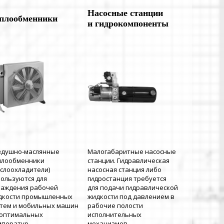
Насосные станции
плообменники
и гидрокомпоненты
здушно-маслянные
Малогабаритные насосные
плообменники
станции. Гидравлическая
аслоохладители)
насосная станция либо
пользуются для
гидростанция требуется
лаждения рабочей
для подачи гидравлической
дкости промышленных
жидкости под давлением в
стем и мобильных машин
рабочие полости
 оптимальных
исполнительных
мператур.
механизмов.