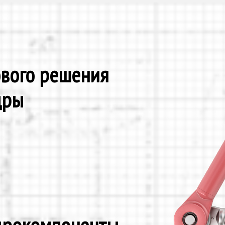
ового решения
дры