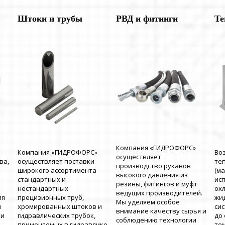
Штоки и трубы
РВД и фитинги
Те
Компания «ГИДРОФОРС»
Компания «ГИДРОФОРС»
Во
осуществляет
ва,
осуществляет поставки
те
производство рукавов
широкого ассортимента
(м
высокого давления из
стандартных и
ис
резины, фитингов и муфт
нестандартных
ох
ведущих производителей.
ия
прецизионных труб,
жи
Мы уделяем особое
и
хромированных штоков и
си
внимание качеству сырья и
 и
гидравлических трубок,
до
соблюдению технологии
применяемых в гидравлике.
те