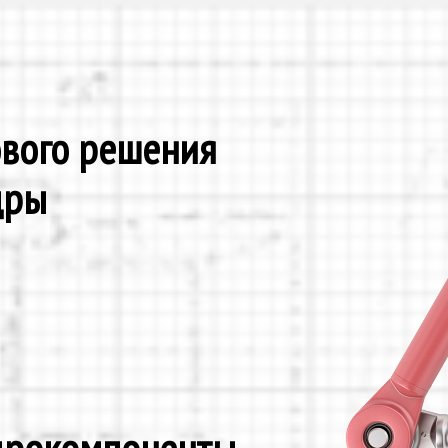
ового решения
дры