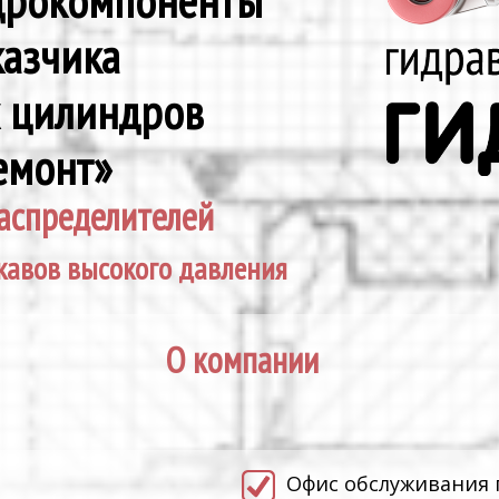
идрокомпоненты
казчика
х цилиндров
емонт»
аспределителей
кавов высокого давления
О компании
.
Офис обслуживания 