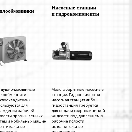
Насосные станции
плообменники
и гидрокомпоненты
здушно-маслянные
Малогабаритные насосные
плообменники
станции. Гидравлическая
аслоохладители)
насосная станция либо
пользуются для
гидростанция требуется
лаждения рабочей
для подачи гидравлической
дкости промышленных
жидкости под давлением в
стем и мобильных машин
рабочие полости
 оптимальных
исполнительных
мператур.
механизмов.