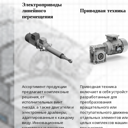
Электроприводы
линейного
Приводная техника
перемещения
Ассортимент продукции
Приводная техника
предлагает комплексные
включает в себя устройст
решения, от
разработанные для
исполнительных винт
преобразования
гнезда, а также двигатели и
вращательного или
электронные драйверы,
поступательного движен
адаптированные к каждому
отдельных элементов ил
виду. Инновационные
целых комплексов машин
комплексные решения.
механизмов.