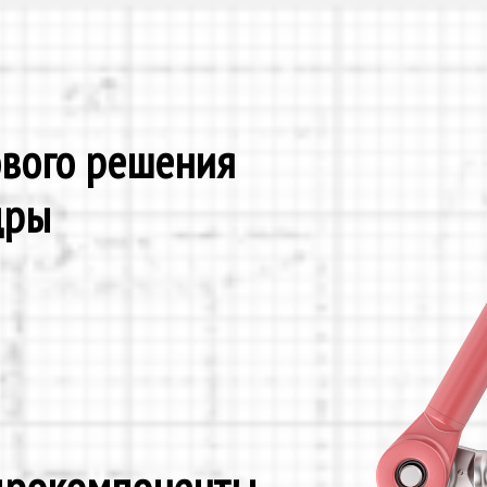
ового решения
дры