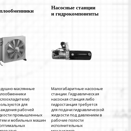
Насосные станции
плообменники
и гидрокомпоненты
здушно-маслянные
Малогабаритные насосные
плообменники
станции. Гидравлическая
аслоохладители)
насосная станция либо
пользуются для
гидростанция требуется
лаждения рабочей
для подачи гидравлической
дкости промышленных
жидкости под давлением в
стем и мобильных машин
рабочие полости
 оптимальных
исполнительных
мператур.
механизмов.