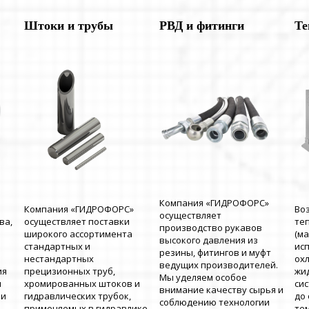
Штоки и трубы
РВД и фитинги
Те
Компания «ГИДРОФОРС»
Компания «ГИДРОФОРС»
Во
осуществляет
ва,
осуществляет поставки
те
производство рукавов
широкого ассортимента
(м
высокого давления из
стандартных и
ис
резины, фитингов и муфт
нестандартных
ох
ведущих производителей.
ия
прецизионных труб,
жи
Мы уделяем особое
и
хромированных штоков и
си
внимание качеству сырья и
 и
гидравлических трубок,
до
соблюдению технологии
применяемых в гидравлике.
те