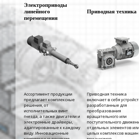
Электроприводы
линейного
Приводная техника
перемещения
Ассортимент продукции
Приводная техника
предлагает комплексные
включает в себя устройст
решения, от
разработанные для
исполнительных винт
преобразования
гнезда, а также двигатели и
вращательного или
электронные драйверы,
поступательного движен
адаптированные к каждому
отдельных элементов ил
виду. Инновационные
целых комплексов машин
комплексные решения.
механизмов.